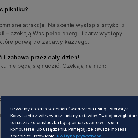
s pikniku?
omniane atrakcje! Na scenie wystąpią artyści z
ii – czekają Was pełne energii i barw występy
 które porwą do zabawy każdego.
ć i zabawa przez cały dzień!
ku nie będą się nudzić! Czekają na nich:
grodami.
Używamy cookies w celach świadczenia usług i statystyk.
zinne spędzenie czasu na świeżym powietrzu!
Korzystanie z witryny bez zmiany ustawień Twojej przeglądark
oznacza, że ciasteczka będą umieszczane w Twoim
komputerze lub urządzeniu. Pamiętaj, że zawsze możesz
zmienić te ustawienia.
Polityka prywatności