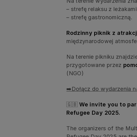
Na terenie wydarzenia zna
– strefę relaksu z leżakami
– strefę gastronomiczną.
Rodzinny piknik z atrakc
międzynarodowej atmosferz
Na terenie pikniku znajdzi
przygotowane przez
pomo
(NGO)
➡️Dołącz do wydarzenia n
🇬🇧
We invite you to par
Refugee Day 2025.
The organizers of the Mult
Refugee Day 2025 are the