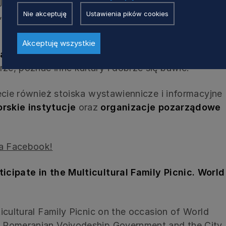
jdziecie:
Nie akceptuję
Ustawienia pików cookies
,
Akceptuję wszystkie
jami
to idealna okazja, by spędzić czas w
e, poznać inne kultury i dobrze się bawić!
ecie również stoiska wystawiennicze i informacyjne
rskie instytucje
oraz
organizacje pozarządowe
a Facebook!
ticipate in the Multicultural Family Picnic. World
icultural Family Picnic on the occasion of World
 Pomeranian Voivodeship Government and the City