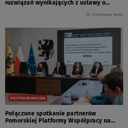
rozwiązań wynikających z ustawy o
pomocy obywatelom Ukrainy | Надійні
3 miesiące temu
джерела інформації – Припинення дії
рішень, що випливають із Закону про
допомогу громадянам України
POLITYKA MIGRACYJNA
Połączone spotkanie partnerów
Pomorskiej Platformy Współpracy na
rzecz cudzoziemców na rynku pracy oraz