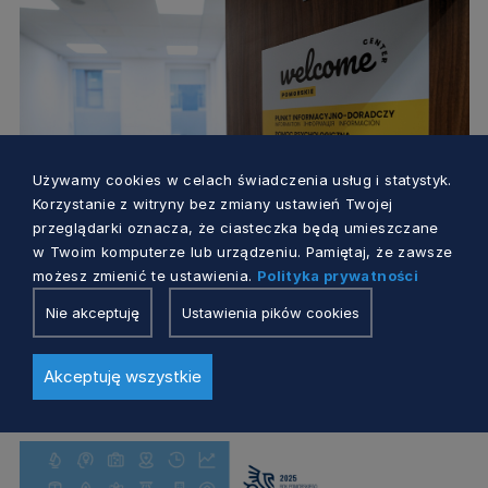
Używamy cookies w celach świadczenia usług i statystyk.
Korzystanie z witryny bez zmiany ustawień Twojej
przeglądarki oznacza, że ciasteczka będą umieszczane
w Twoim komputerze lub urządzeniu. Pamiętaj, że zawsze
POLITYKA MIGRACYJNA
możesz zmienić te ustawienia.
Polityka prywatności
Nie akceptuję
Ustawienia pików cookies
Pomorskie WELCOME Center –
podsumowanie roku 2025
Akceptuję wszystkie
7 miesięcy temu