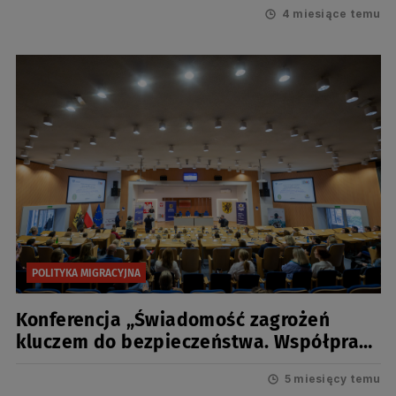
4 miesiące temu
członków Pomorskiej Rady do spraw
regionalnej polityki migracyjnej
POLITYKA MIGRACYJNA
Konferencja „Świadomość zagrożeń
kluczem do bezpieczeństwa. Współpraca
instytucjonalna na rzecz zapobiegania i
5 miesięcy temu
zwalczania przestępstwa handlu ludźmi